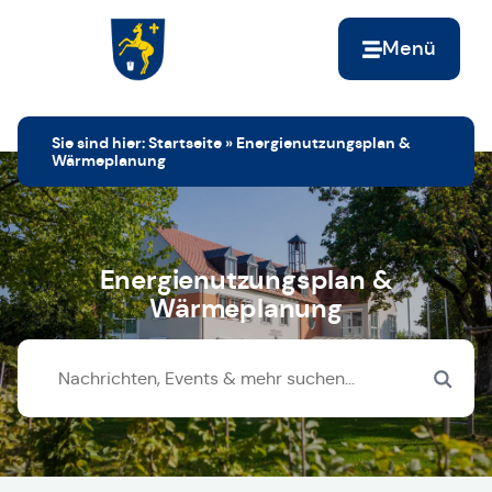
Menü
Zur Startseite
Sie sind hier:
Startseite
»
Energienutzungsplan &
Wärmeplanung
Energienutzungsplan &
Wärmeplanung