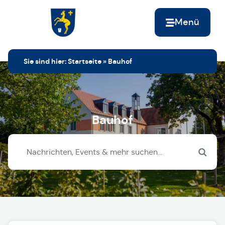
Menü
Zur Startseite
Sie sind hier:
Startseite
»
Bauhof
Bauhof